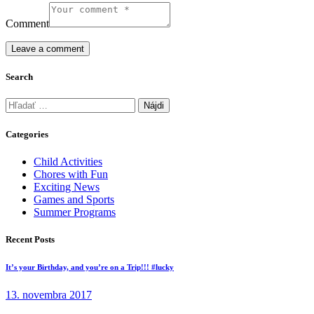
Comment
Search
Hľadať:
Categories
Child Activities
Chores with Fun
Exciting News
Games and Sports
Summer Programs
Recent Posts
It’s your Birthday, and you’re on a Trip!!! #lucky
13. novembra 2017