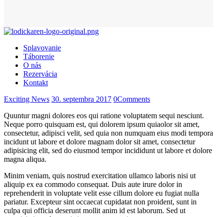
Splavovanie
Táborenie
O nás
Rezervácia
Kontakt
Exciting News
30. septembra 2017
0
Comments
Quuntur magni dolores eos qui ratione voluptatem sequi nesciunt.
Neque porro quisquam est, qui dolorem ipsum quiaolor sit amet,
consectetur, adipisci velit, sed quia non numquam eius modi tempora
incidunt ut labore et dolore magnam dolor sit amet, consectetur
adipisicing elit, sed do eiusmod tempor incididunt ut labore et dolore
magna aliqua.
Minim veniam, quis nostrud exercitation ullamco laboris nisi ut
aliquip ex ea commodo consequat. Duis aute irure dolor in
reprehenderit in voluptate velit esse cillum dolore eu fugiat nulla
pariatur. Excepteur sint occaecat cupidatat non proident, sunt in
culpa qui officia deserunt mollit anim id est laborum. Sed ut