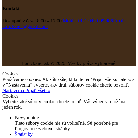
Kontakt
Dostupné v čase: 8:00 – 17:00
Mobil: +421 949 009 488
Email:
lodickaren@gmail.com
Lodickaren.sk © 2026. Všetky práva vyhradené.
Cookies
Používame cookies. Ak súhlasíte, kliknite na "Prijať všetko" alebo si
v "Nastavenia" vyberte, aký druh súborov cookie chcete povoliť.
Nastavenia
Prijať všetko
Cookies
Vyberte, aké súbory cookie chcete prijať. Váš výber sa uloží na
jeden rok.
Nevyhnutné
Tieto súbory cookie nie sú voliteľné. Sú potrebné pre
fungovanie webovej stránky.
Štatistiky