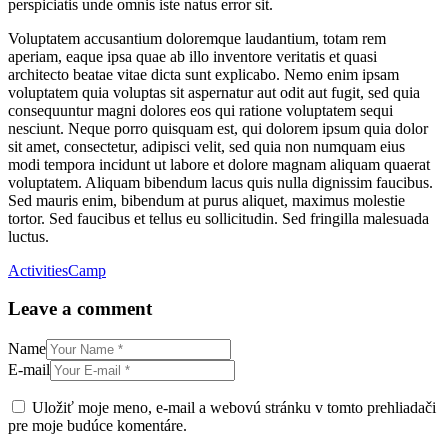
perspiciatis unde omnis iste natus error sit.
Voluptatem accusantium doloremque laudantium, totam rem
aperiam, eaque ipsa quae ab illo inventore veritatis et quasi
architecto beatae vitae dicta sunt explicabo. Nemo enim ipsam
voluptatem quia voluptas sit aspernatur aut odit aut fugit, sed quia
consequuntur magni dolores eos qui ratione voluptatem sequi
nesciunt. Neque porro quisquam est, qui dolorem ipsum quia dolor
sit amet, consectetur, adipisci velit, sed quia non numquam eius
modi tempora incidunt ut labore et dolore magnam aliquam quaerat
voluptatem. Aliquam bibendum lacus quis nulla dignissim faucibus.
Sed mauris enim, bibendum at purus aliquet, maximus molestie
tortor. Sed faucibus et tellus eu sollicitudin. Sed fringilla malesuada
luctus.
Activities
Camp
Leave a comment
Name
E-mail
Uložiť moje meno, e-mail a webovú stránku v tomto prehliadači
pre moje budúce komentáre.