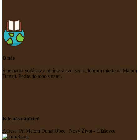
O nás
Sme partia vodákov a plníme si svoj sen o dobrom mieste na Malom
Dunaji. Poďte do toho s nami.
Kde nás nájdete?
Adresa: Pri Malom Dunaji
Obec : Nový Život - Eliášovce